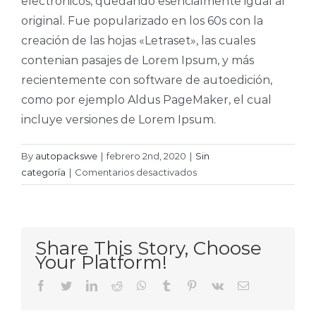
electrónicos, quedando esencialmente igual al
original. Fue popularizado en los 60s con la
creación de las hojas «Letraset», las cuales
contenian pasajes de Lorem Ipsum, y más
recientemente con software de autoedición,
como por ejemplo Aldus PageMaker, el cual
incluye versiones de Lorem Ipsum.
By
autopackswe
|
febrero 2nd, 2020
|
Sin
en
categoría
|
Comentarios desactivados
¿Qué
es
Lorem
Ipsum?
Share This Story, Choose
Your Platform!
facebook
twitter
linkedin
reddit
whatsapp
tumblr
pinterest
vk
Email