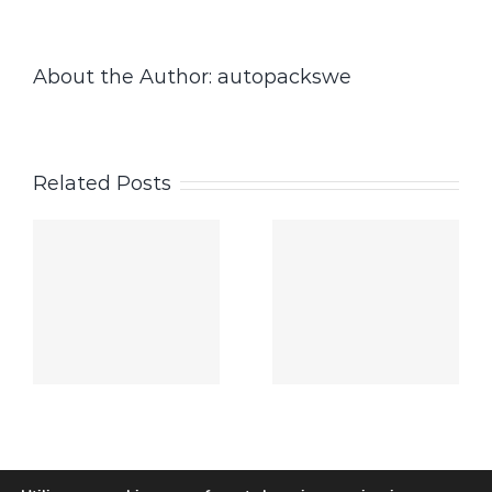
About the Author:
autopackswe
Related Posts
é
En un
s
lugar de
la
Mancha